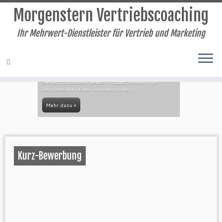
Morgenstern Vertriebscoaching
Ihr Mehrwert-Dienstleister für Vertrieb und Marketing
Zum
Inhalt
Mitarbeiter-Aufbau
springen
Sie vermarkten ein neues Produkt, wollen Ihre
Vertriebsaktivitäten erweitern oder ...
Mehr dazu »
Kurz-Bewerbung