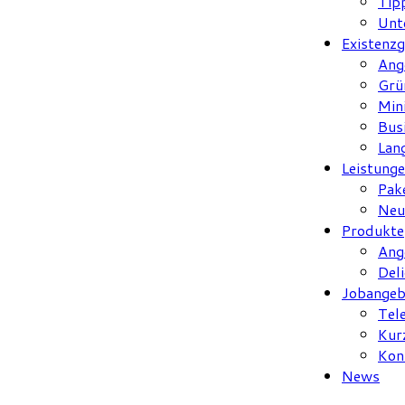
Tip
Unt
Existenz
Ang
Grü
Min
Bus
Lan
Leistung
Pak
Neu
Produkte
Ang
Del
Jobangeb
Tel
Kur
Kon
News