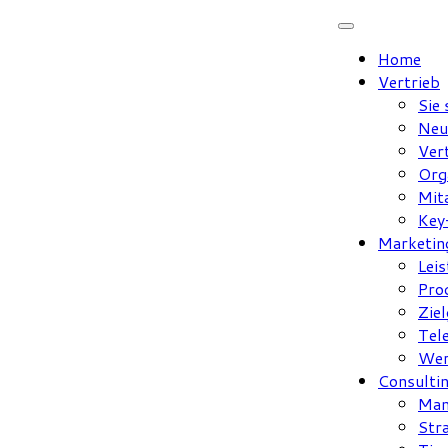
Zum
Inhalt
Home
springen
Vertrieb
Sie
Neu
Ver
Org
Mit
Key
Marketin
Lei
Pro
Zie
Tel
Wer
Consulti
Man
Str